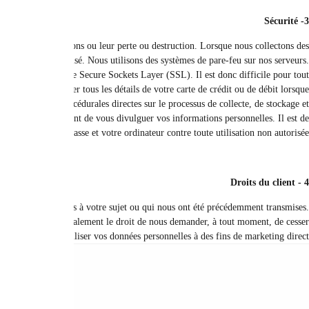
Nous utilisons des techniques et procédures de sécurité appropriées pour
données via le site Web, nous stockons vos informations personnelles d
Lorsque nous collectons des informations de carte de paiement par voie élect
pirate de décrypter vos informations, car nous ne pouvons garantir une pro
vous communiquez avec nous par voie électronique et sans cryptage. Nous mett
de divulgation de vos informations. Nos procédures de sécurité exigent que
Dans le cas où vous êtes préoccupé par vos données, vous avez le droit de
Vous avez le droit de nous demander de corriger toute erreur dans vos don