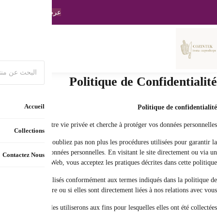
اسرع و اطلب الآن
C
La politique de confidentialité explique comment nous collectons et utilison
confidentialité de vos informations. Enfin, cette politique détermine vos option
La protection de vos données est très importante pour nous. Par conséquent
c