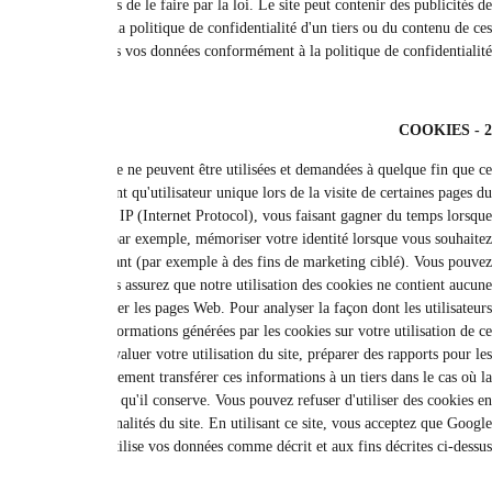
approbation préalable, sauf si cela est nécessaire aux fins stipulées dans la 
tiers ou des liens vers d'autres sites Web ou cadres d'autres sites. 
politiques appliquées dans d'autres sites, ainsi que nous 
L'acceptation des cookies n'est pas une condition préalable à la visite du site
soit sans l'activation des cookies. Les cookies sont de petits fichiers texte qui
site. Votre navigateur stocke ces fichiers sur le disque dur de votre ordinateur
vous êtes sur le site ou souhaitez le visiter. Nous utilisons des cookie
modifier votre panier sans avoir à ressaisir votre adresse e-mail) e
configurer votre navigateur pour qu'il n'accepte pas les cookies, mais cela l
information personnelle ou privée et est exempte de virus.Ce site Web utilise
utilisent le site, Google Analytics est basé sur des cookies, qui sont des fichie
site Web (y compris votre adresse IP) vers des serveurs aux États-Unis où elle
opérateurs du site Web sur son activité et fournir d'autres services liés à l'act
loi l'exige ou si un tiers traite les informations pour le compte de Googl
sélectionnant les paramètres appropriés sur votre navigateur, mais n'oublie